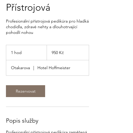
Přístrojová
Profesionální přístrojová pedikúra pro hladká
chodidla, zdravé nehty a dlouhotrvající
pohodlí nohou
950
českých
1 hod
1
950 Kč
korun
h
o
Otakarova
|
Hotel Hoffmeister
Rezervovat
Popis služby
Profesionální přístrojová pedikúra zaměřená