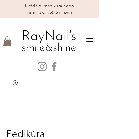
Každá 6. manikúra nebo
pedikúra s 25% slevou
’
RayNail
s
smile&shine
Pedikúra