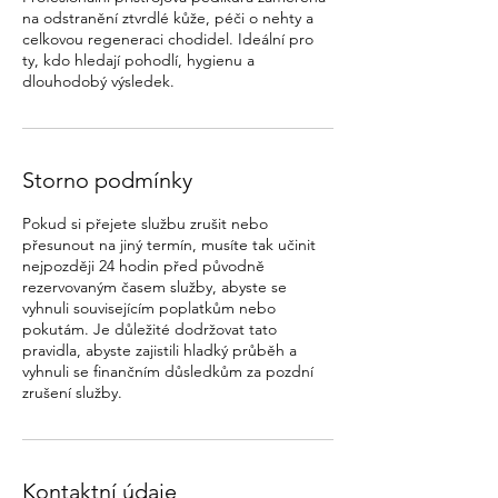
na odstranění ztvrdlé kůže, péči o nehty a
celkovou regeneraci chodidel. Ideální pro
ty, kdo hledají pohodlí, hygienu a
dlouhodobý výsledek.
Storno podmínky
Pokud si přejete službu zrušit nebo
přesunout na jiný termín, musíte tak učinit
nejpozději 24 hodin před původně
rezervovaným časem služby, abyste se
vyhnuli souvisejícím poplatkům nebo
pokutám. Je důležité dodržovat tato
pravidla, abyste zajistili hladký průběh a
vyhnuli se finančním důsledkům za pozdní
zrušení služby.
Kontaktní údaje