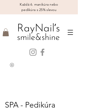
Každá 6. manikúra nebo
pedikúra s 25% slevou
’
RayNail
s
smile&shine
SPA - Pedikúra