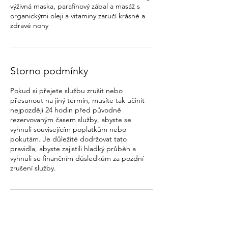
výživná maska, parafínový zábal a masáž s
organickými oleji a vitaminy zaručí krásné a
zdravé nohy
Storno podmínky
Pokud si přejete službu zrušit nebo
přesunout na jiný termín, musíte tak učinit
nejpozději 24 hodin před původně
rezervovaným časem služby, abyste se
vyhnuli souvisejícím poplatkům nebo
pokutám. Je důležité dodržovat tato
pravidla, abyste zajistili hladký průběh a
vyhnuli se finančním důsledkům za pozdní
zrušení služby.
Kontaktní údaje