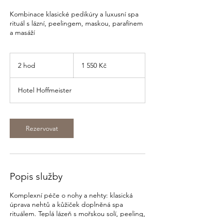
Kombinace klasické pedikúry a luxusní spa
rituál s lázní, peelingem, maskou, parafínem
a masáží
1 550
českých
2 hod
2
1 550 Kč
korun
h
o
Hotel Hoffmeister
d
Rezervovat
Popis služby
Komplexní péče o nohy a nehty: klasická
úprava nehtů a kůžiček doplněná spa
rituálem. Teplá lázeň s mořskou solí, peeling,